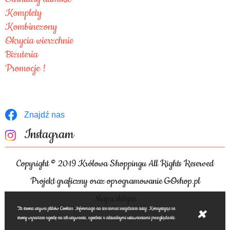
Komplety
Kombinezony
Okrycia wierzchnie
Biżuteria
Promocje !
Znajdź nas
Instagram
Copyright © 2019 Królowa Shoppingu All Rights Reserved
Projekt graficzny oraz oprogramowanie GOshop.pl
Mapa sklepu
Ta strona używa plików Cookies. Informacje na ten temat znajdziesz tutaj. Korzystając ze
strony wyrażasz zgodę na ich używanie, zgodnie z aktualnymi ustawieniami przeglądarki.