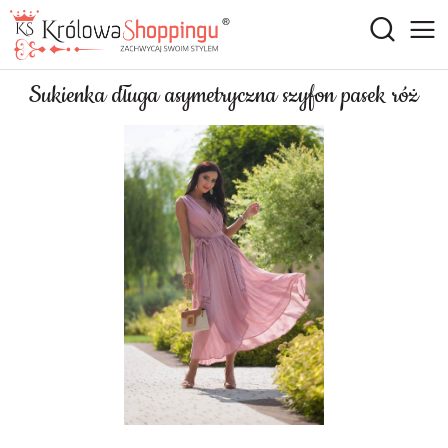
Sukienka długa asymetryczna szyfon pasek róż