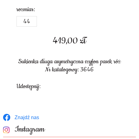
rozmiar:
44
419,00
zł
Sukienka długa asymetryczna szyfon pasek róż
Nr katalogowy: 3646
Udostępnij:
Znajdź nas
Instagram