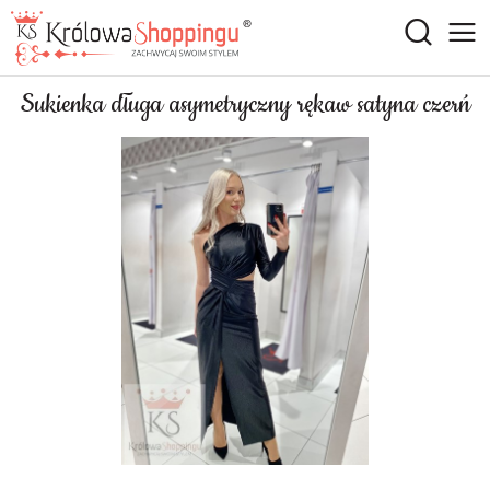
Sukienka długa asymetryczny rękaw satyna czerń