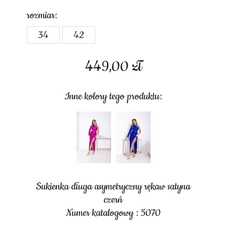
rozmiar:
34
42
449,00
zł
Inne kolory tego produktu:
Sukienka długa asymetryczny rękaw satyna
czerń
Numer katalogowy : 5070