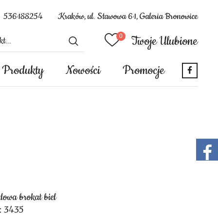
536188254
Kraków, ul. Stawowa 61, Galeria Bronowice
Twoje Ulubione
Produkty
Nowości
Promocje
lowa brokat biel
: 3435