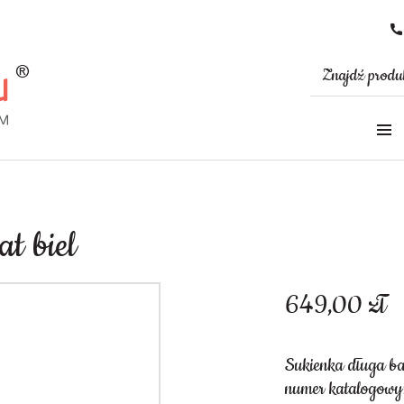
t biel
649,00
zł
Sukienka długa ba
numer katalogowy