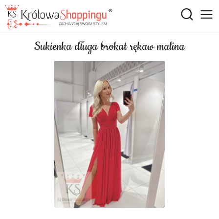
Sukienka długa brokat rękaw malina