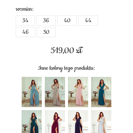
rozmiar:
34
36
40
44
46
50
519,00
zł
Inne kolory tego produktu: