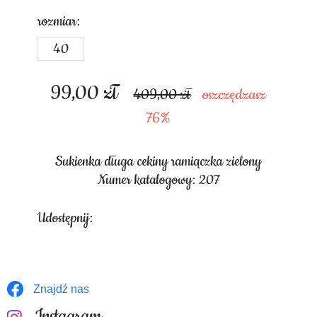
rozmiar:
40
99,00
zł
409,00
oszczędzasz
76%
Sukienka długa cekiny ramiączka zielony
Numer katalogowy: 207
Udostępnij:
Znajdź nas
Instagram