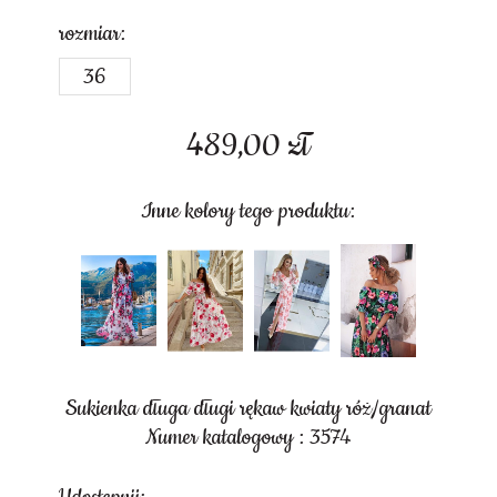
rozmiar:
36
489,00
zł
Inne kolory tego produktu:
Sukienka długa długi rękaw kwiaty róż/granat
Numer katalogowy : 3574