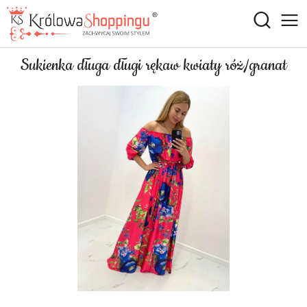
Sukienka długa długi rękaw kwiaty róż/granat