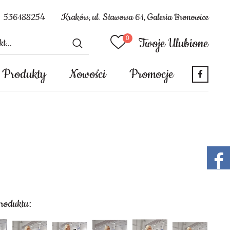
536188254
Kraków, ul. Stawowa 61, Galeria Bronowice
Twoje Ulubione
Produkty
Nowości
Promocje
produktu: