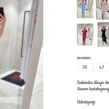
rozmiar:
38
42
Sukienka długa do
Numer katalogowy
Udostępnij: