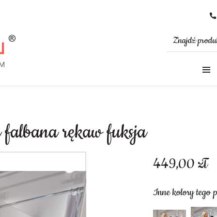
 falbana rękaw fuksja
449,00
zł
Inne kolory tego 