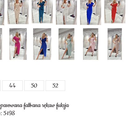
44
50
52
pasowana falbana rękaw fuksja
: 5198