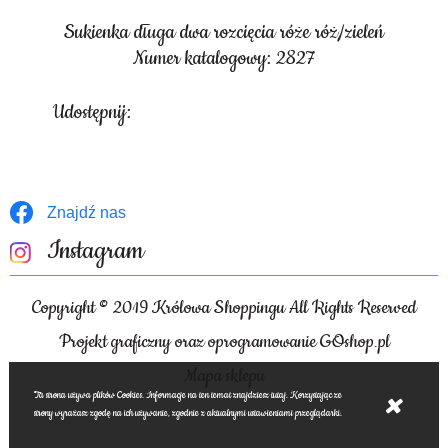
Sukienka długa dwa rozcięcia róże róż/zieleń
Numer katalogowy: 2827
Udostępnij:
Znajdź nas
Instagram
Copyright © 2019 Królowa Shoppingu All Rights Reserved
Projekt graficzny oraz oprogramowanie GOshop.pl
Mapa sklepu
Ta strona używa plików Cookies. Informacje na ten temat znajdziesz tutaj. Korzystając ze
strony wyrażasz zgodę na ich używanie, zgodnie z aktualnymi ustawieniami przeglądarki.