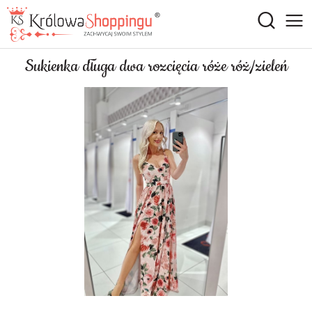
Sukienka długa dwa rozcięcia róże róż/zieleń