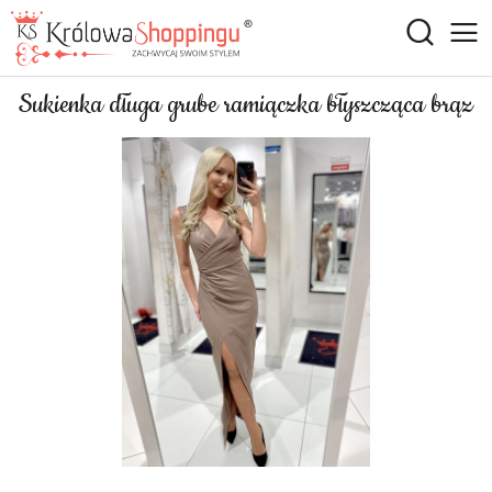
Sukienka długa grube ramiączka błyszcząca brąz