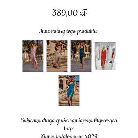
389,00
zł
Inne kolory tego produktu:
Sukienka długa grube ramiączka błyszcząca
brąz
Numer katalogowy: 4029