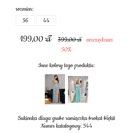
rozmiar:
36
44
199,00
zł
399,00
oszczędzasz
50%
Inne kolory tego produktu:
Sukienka długa grube ramiączka brokat błękit
Numer katalogowy: 544