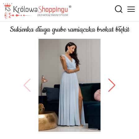
Sukienka długa grube ramiączka brokat błękit