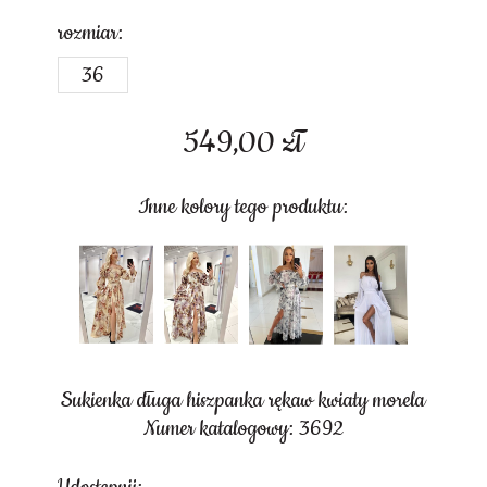
rozmiar:
36
549,00
zł
Inne kolory tego produktu:
Sukienka długa hiszpanka rękaw kwiaty morela
Numer katalogowy: 3692