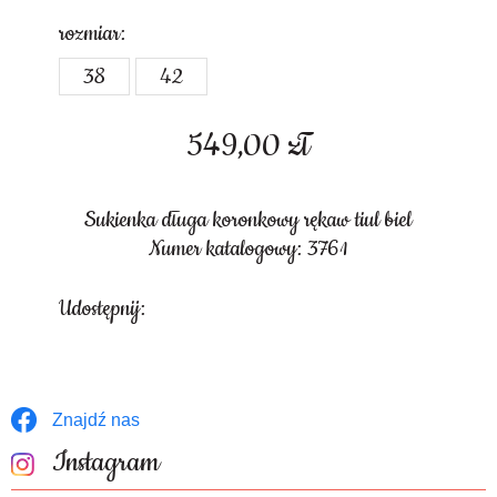
rozmiar:
38
42
549,00
zł
Sukienka długa koronkowy rękaw tiul biel
Numer katalogowy: 3761
Udostępnij:
Znajdź nas
Instagram