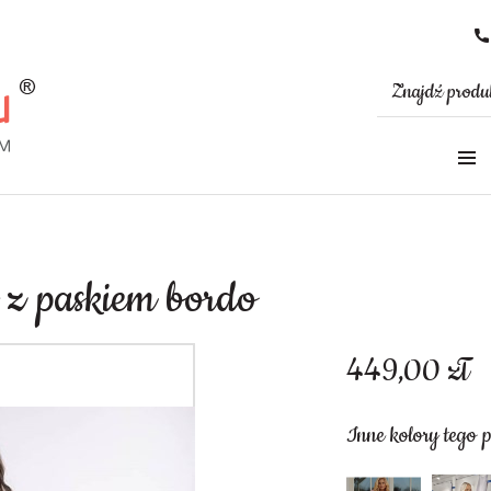
 z paskiem bordo
449,00
zł
Inne kolory tego 