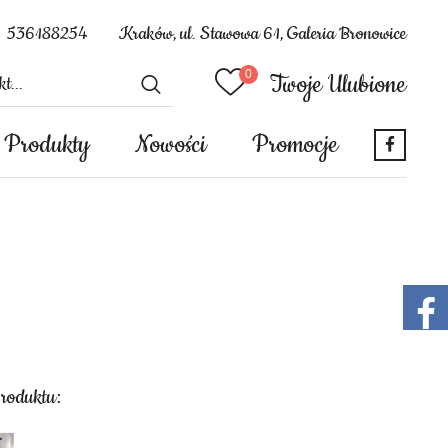
536188254
Kraków, ul. Stawowa 61, Galeria Bronowice
Twoje Ulubione
Produkty
Nowości
Promocje
produktu: