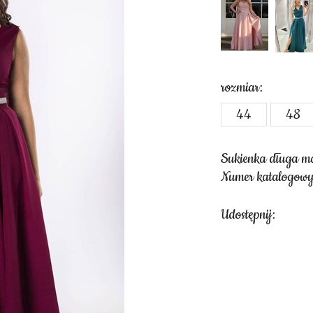
rozmiar:
44
48
Sukienka długa ma
Numer katalogowy
Udostępnij: