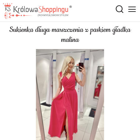
Sukienka długa marszczenia z paskiem gładka
malina