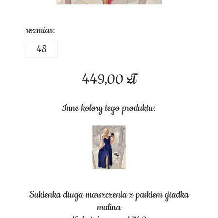
rozmiar:
48
449,00
zł
Inne kolory tego produktu:
Sukienka długa marszczenia z paskiem gładka
malina