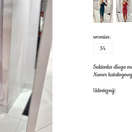
rozmiar:
34
Sukienka długa ma
Numer katalogow
Udostępnij: