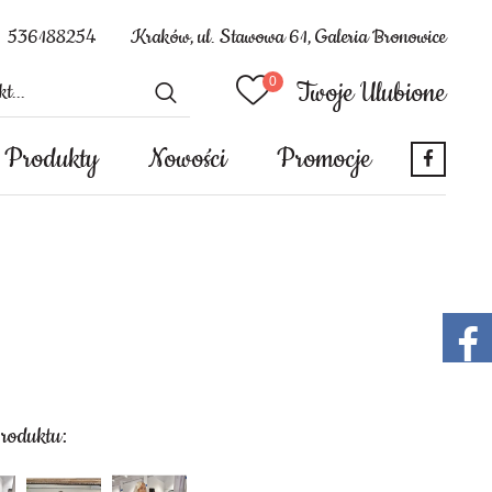
536188254
Kraków, ul. Stawowa 61, Galeria Bronowice
Twoje Ulubione
Produkty
Nowości
Promocje
produktu: