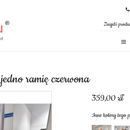
 jedno ramię czerwona
359,00
zł
Inne kolory tego 