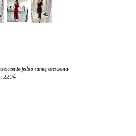
rszczenie jedno ramię czerwona
y: 2204