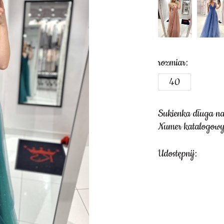
rozmiar:
40
Sukienka długa na 
Numer katalogowy
Udostępnij: