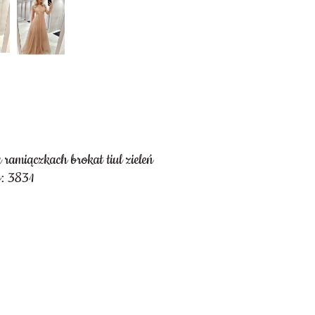
ramiączkach brokat tiul zieleń
: 3831