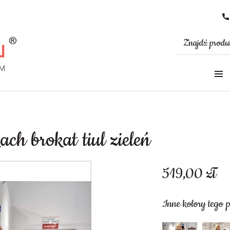
ch brokat tiul zieleń
519,00
zł
Inne kolory tego 