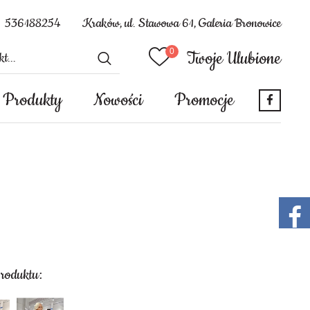
536188254
Kraków, ul. Stawowa 61, Galeria Bronowice
Twoje Ulubione
Produkty
Nowości
Promocje
produktu: