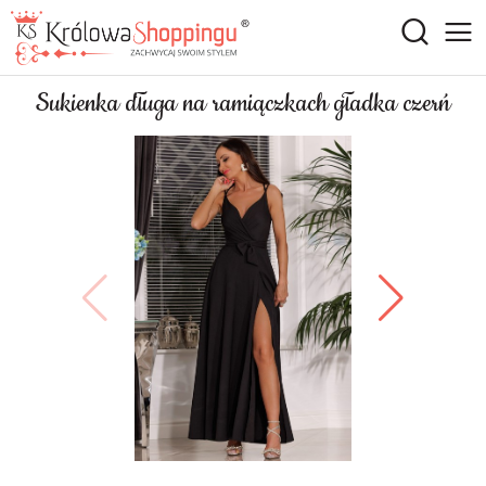
Sukienka długa na ramiączkach gładka czerń