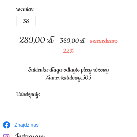
rozmiar:
38
289,00
zł
369,00
oszczędzasz
22%
Sukienka długa odkryte plecy różowy
Numer katalowy:505
Udostępnij:
Znajdź nas
Instagram