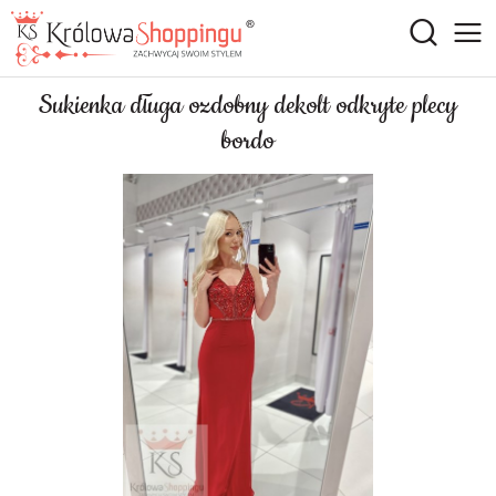
Sukienka długa ozdobny dekolt odkryte plecy
bordo