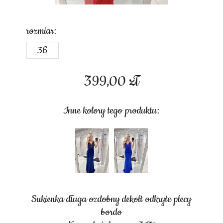
rozmiar:
36
399,00
zł
Inne kolory tego produktu:
Sukienka długa ozdobny dekolt odkryte plecy
bordo