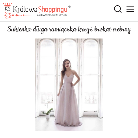
Sukienka długa ramiączka krzyż brokat srebrny