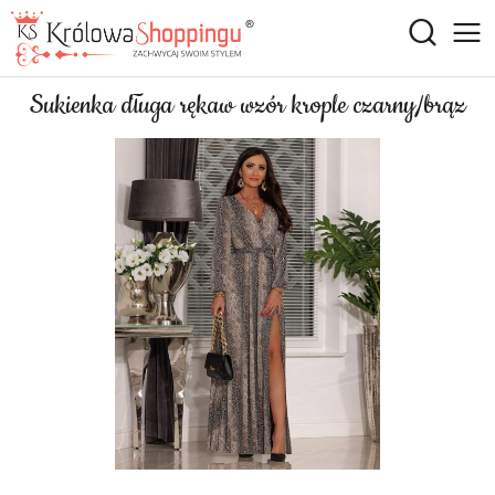
Sukienka długa rękaw wzór krople czarny/brąz