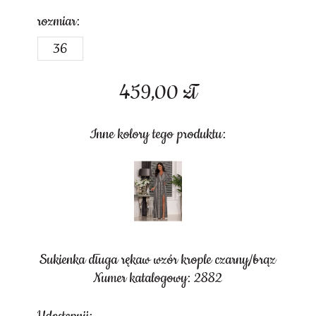
rozmiar:
36
459,00
zł
Inne kolory tego produktu:
Sukienka długa rękaw wzór krople czarny/brąz
Numer katalogowy: 2882