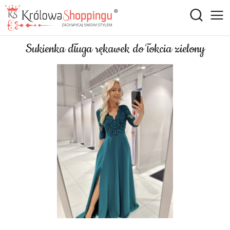
Sukienka długa rękawek do łokcia zielony