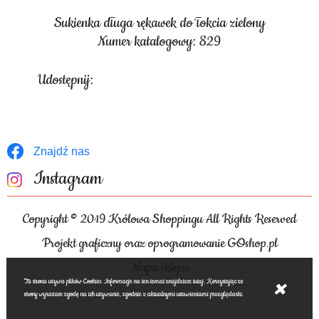
Sukienka długa rękawek do łokcia zielony
Numer katalogowy: 829
Udostępnij:
Znajdź nas
Instagram
Copyright © 2019 Królowa Shoppingu All Rights Reserved
Projekt graficzny oraz oprogramowanie GOshop.pl
Mapa sklepu
Ta strona używa plików Cookies. Informacje na ten temat znajdziesz tutaj. Korzystając ze
strony wyrażasz zgodę na ich używanie, zgodnie z aktualnymi ustawieniami przeglądarki.