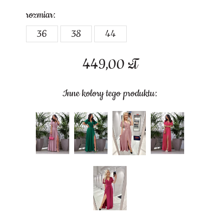
rozmiar:
36
38
44
449,00
zł
Inne kolory tego produktu: