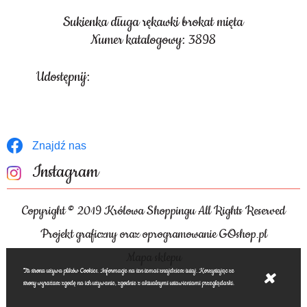
Sukienka długa rękawki brokat mięta
Numer katalogowy: 3898
Udostępnij:
Znajdź nas
Instagram
Copyright © 2019 Królowa Shoppingu All Rights Reserved
Projekt graficzny oraz oprogramowanie GOshop.pl
Mapa sklepu
Ta strona używa plików Cookies. Informacje na ten temat znajdziesz tutaj. Korzystając ze
strony wyrażasz zgodę na ich używanie, zgodnie z aktualnymi ustawieniami przeglądarki.