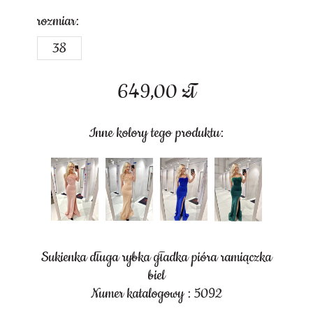
rozmiar:
38
649,00
zł
Inne kolory tego produktu:
Sukienka długa rybka gładka pióra ramiączka
biel
Numer katalogowy : 5092