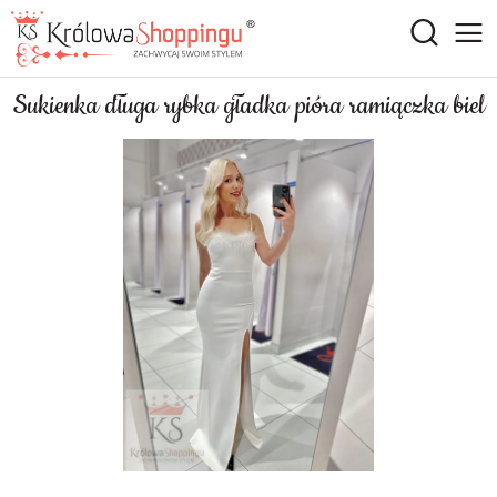
Sukienka długa rybka gładka pióra ramiączka biel