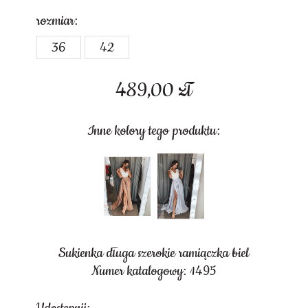
rozmiar:
36
42
489,00
zł
Inne kolory tego produktu:
Sukienka długa szerokie ramiączka biel
Numer katalogowy: 1495