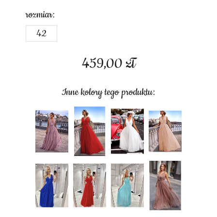
rozmiar:
42
459,00
zł
Inne kolory tego produktu: