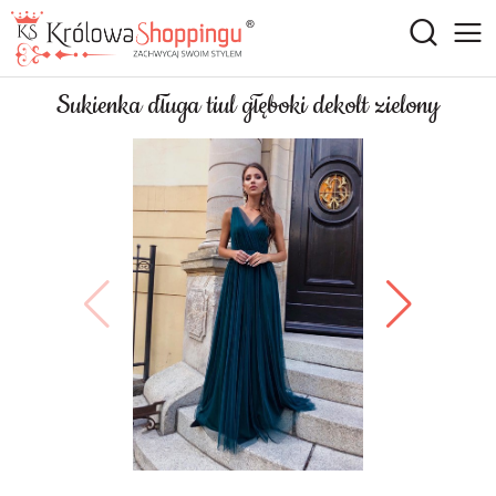
Sukienka długa tiul głęboki dekolt zielony