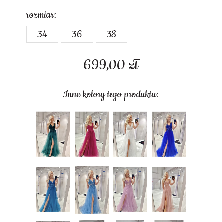
rozmiar:
34
36
38
699,00
zł
Inne kolory tego produktu: