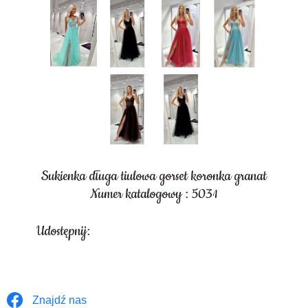
Sukienka długa tiulowa gorset koronka granat
Numer katalogowy : 5031
Udostępnij:
Znajdź nas