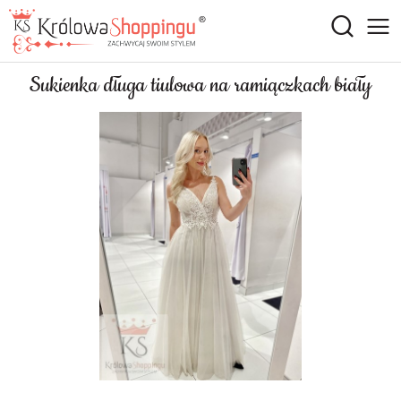
Sukienka długa tiulowa na ramiączkach biały