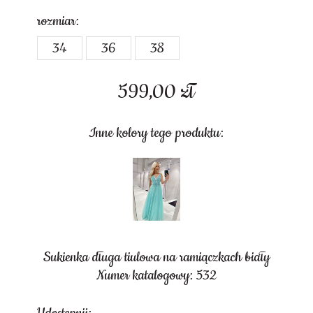
rozmiar:
34
36
38
599,00
zł
Inne kolory tego produktu:
Sukienka długa tiulowa na ramiączkach biały
Numer katalogowy: 532