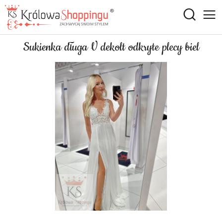
Sukienka długa V dekolt odkryte plecy biel