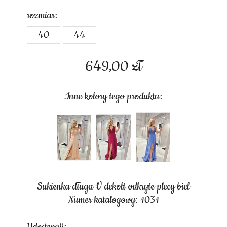
rozmiar:
40
44
649,00
zł
Inne kolory tego produktu:
Sukienka długa V dekolt odkryte plecy biel
Numer katalogowy: 1031