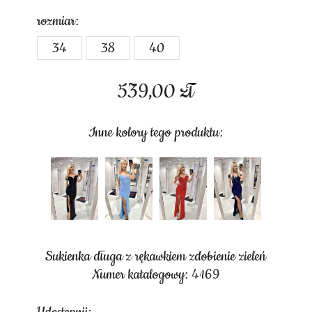
rozmiar:
34
38
40
539,00
zł
Inne kolory tego produktu:
Sukienka długa z rękawkiem zdobienie zieleń
Numer katalogowy: 4169