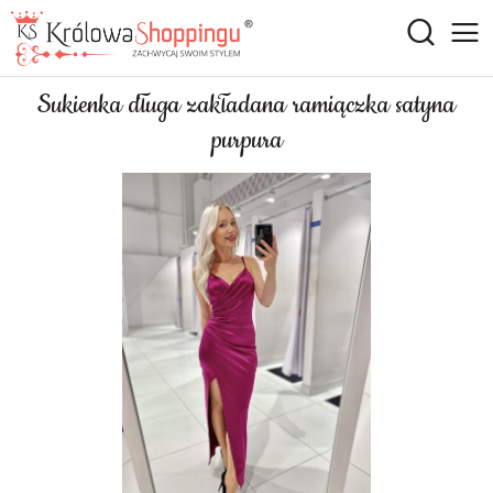
Sukienka długa zakładana ramiączka satyna
purpura