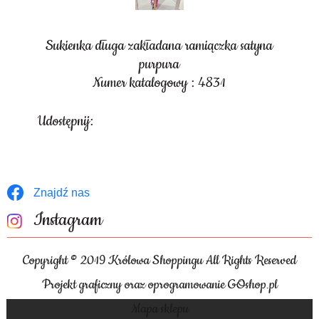
Sukienka długa zakładana ramiączka satyna
purpura
Numer katalogowy : 4831
Udostępnij:
Znajdź nas
Instagram
Copyright © 2019 Królowa Shoppingu All Rights Reserved
Projekt graficzny oraz oprogramowanie GOshop.pl
Mapa sklepu