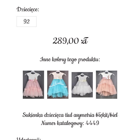
Dziecięce:
92
289,00
zł
Inne kolory tego produktu:
Sukienka dziecięca tiul asymetria błękit/biel
Numer katalogowy: 4449