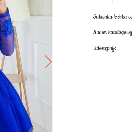
Sukienka krótka c
Numer katalogow
Udostępnij: