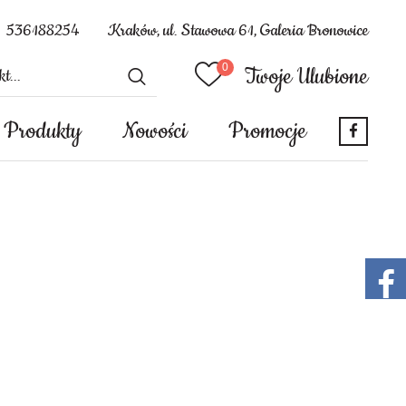
536188254
Kraków, ul. Stawowa 61, Galeria Bronowice
Twoje Ulubione
Produkty
Nowości
Promocje