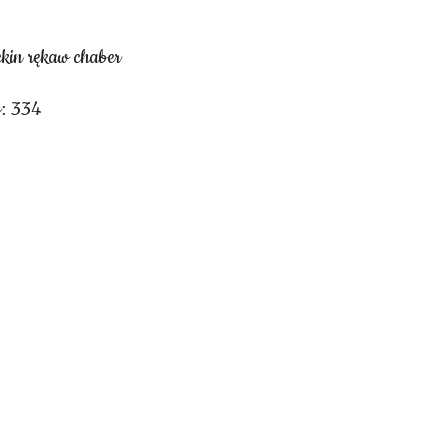
ekin rękaw chaber
y: 334