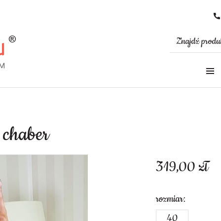
 chaber
319,00
zł
rozmiar:
40