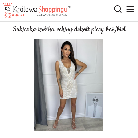
Sukienka krótka cekiny dekolt plecy beż/biel