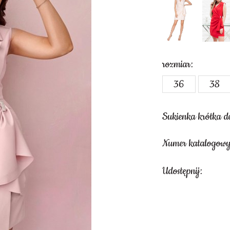
rozmiar:
36
38
Sukienka krótka de
Numer katalogow
Udostępnij: