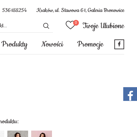
536188254
Kraków, ul. Stawowa 61, Galeria Bronowice
Twoje Ulubione
Produkty
Nowości
Promocje
produktu: