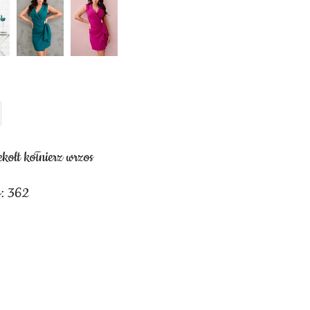
kolt kołnierz wrzos
y: 362