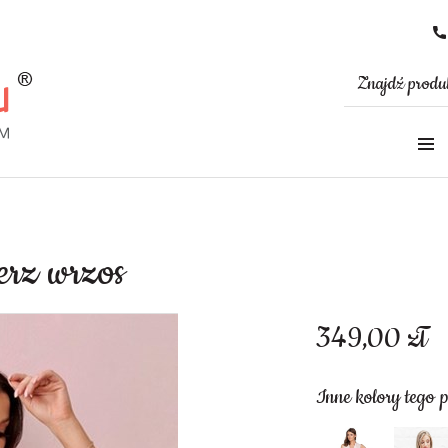
ierz wrzos
349,00
zł
Inne kolory tego 