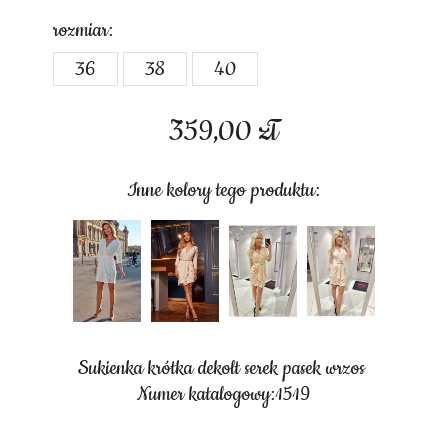
rozmiar:
36
38
40
359,00
zł
Inne kolory tego produktu:
Sukienka krótka dekolt serek pasek wrzos
Numer katalogowy:1519