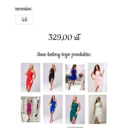
rozmiar:
46
329,00
zł
Inne kolory tego produktu: