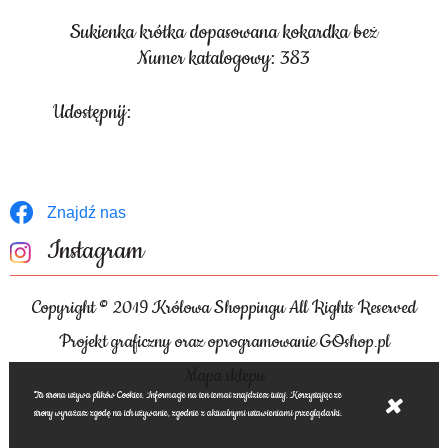
Sukienka krótka dopasowana kokardka beż
Numer katalogowy: 383
Udostępnij:
Znajdź nas
Instagram
Copyright © 2019 Królowa Shoppingu All Rights Reserved
Projekt graficzny oraz oprogramowanie GOshop.pl
Mapa sklepu
Ta strona używa plików Cookies. Informacje na ten temat znajdziesz tutaj. Korzystając ze
strony wyrażasz zgodę na ich używanie, zgodnie z aktualnymi ustawieniami przeglądarki.