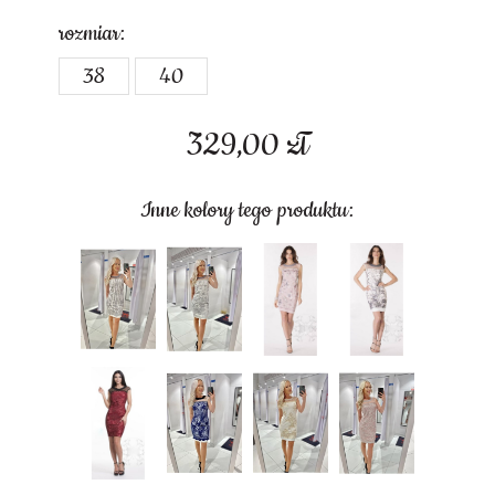
rozmiar:
38
40
329,00
zł
Inne kolory tego produktu: