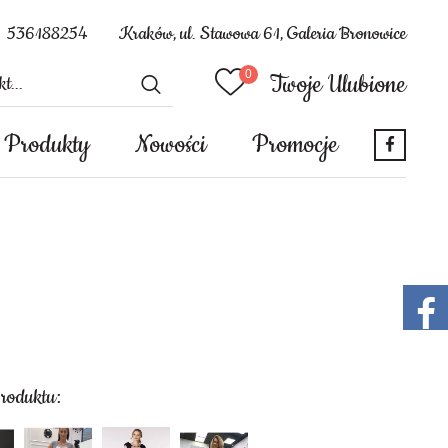
536188254
Kraków, ul. Stawowa 61, Galeria Bronowice
Twoje Ulubione
Produkty
Nowości
Promocje
produktu: