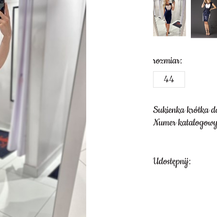
rozmiar:
44
Sukienka krótka d
Numer katalogow
Udostępnij: