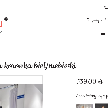
 koronka biel/niebieski
339,00
zł
Inne kolory tego 