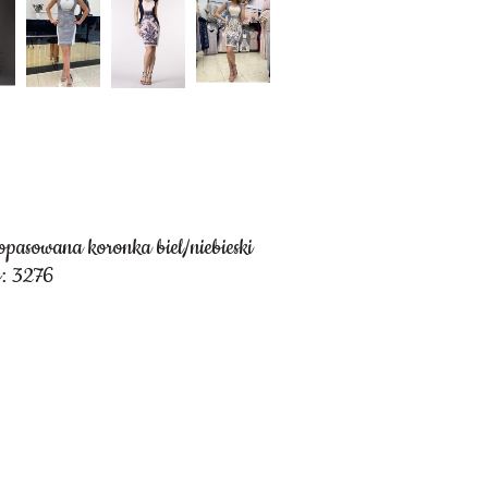
opasowana koronka biel/niebieski
y: 3276