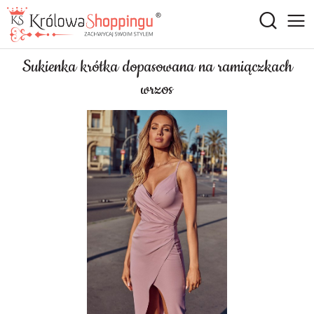
Sukienka krótka dopasowana na ramiączkach
wrzos