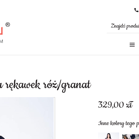
a rękawek róż/granat
329,00
zł
Inne kolory tego 