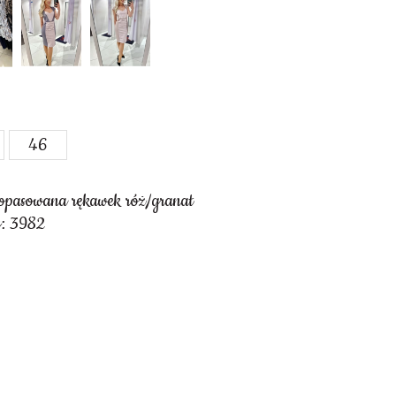
46
dopasowana rękawek róż/granat
y: 3982