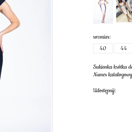
rozmiar:
40
44
Sukienka krótka 
Numer katalogow
Udostępnij: