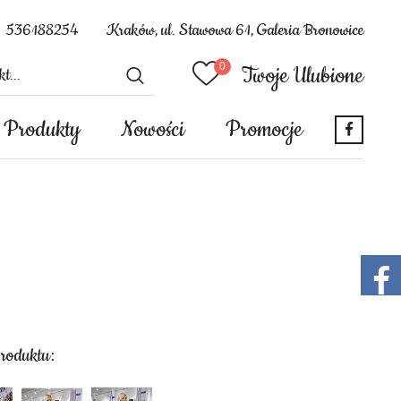
536188254
Kraków, ul. Stawowa 61, Galeria Bronowice
Twoje Ulubione
Produkty
Nowości
Promocje
produktu: