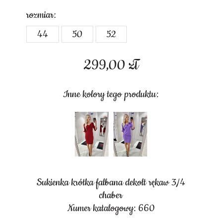
rozmiar:
44
50
52
299,00
zł
Inne kolory tego produktu:
Sukienka krótka falbana dekolt rękaw 3/4
chaber
Numer katalogowy: 660