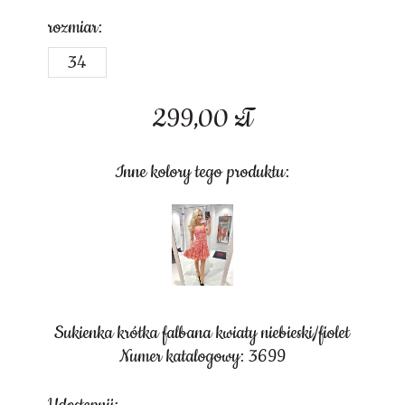
rozmiar:
34
299,00
zł
Inne kolory tego produktu:
Sukienka krótka falbana kwiaty niebieski/fiolet
Numer katalogowy: 3699