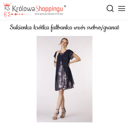
Sukienka krótka falbanka wzór srebro/granat