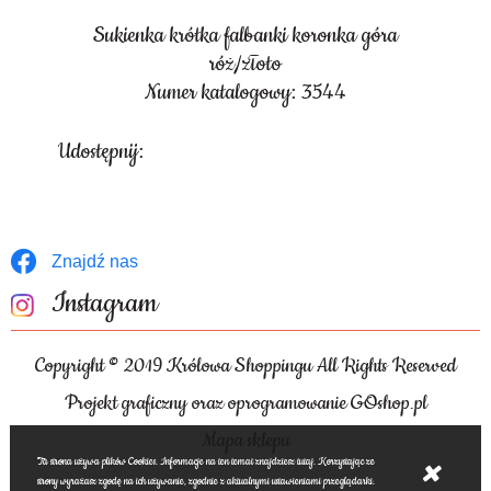
Sukienka krótka falbanki koronka góra
róż/złoto
Numer katalogowy: 3544
Udostępnij:
Znajdź nas
Instagram
Copyright © 2019 Królowa Shoppingu All Rights Reserved
Projekt graficzny oraz oprogramowanie GOshop.pl
Mapa sklepu
Ta strona używa plików Cookies. Informacje na ten temat znajdziesz tutaj. Korzystając ze
strony wyrażasz zgodę na ich używanie, zgodnie z aktualnymi ustawieniami przeglądarki.