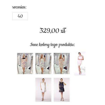
rozmiar:
40
329,00
zł
Inne kolory tego produktu: