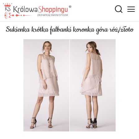
Sukienka krótka falbanki koronka góra róż/złoto