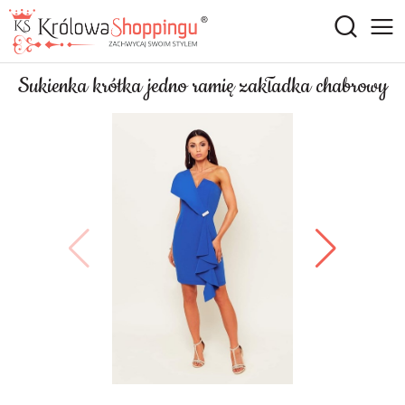
Sukienka krótka jedno ramię zakładka chabrowy