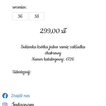
rozmiar:
36
38
299,00
zł
Sukienka krótka jedno ramię zakładka
chabrowy
Numer katalogowy: 1726
Udostępnij:
Znajdź nas
Instagram