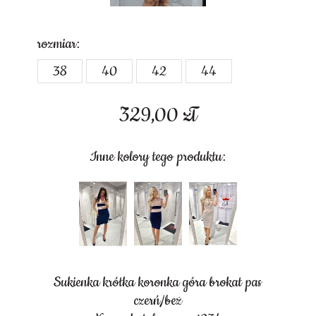
rozmiar:
38
40
42
44
329,00
zł
Inne kolory tego produktu:
Sukienka krótka koronka góra brokat pas
czerń/beż