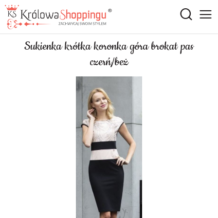
Sukienka krótka koronka góra brokat pas
czerń/beż