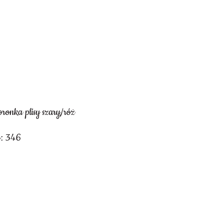
ronka plisy szary/róż
y: 346