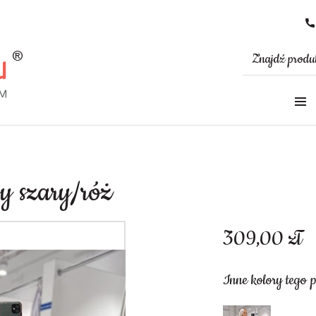
sy szary/róż
309,00
zł
Inne kolory tego 