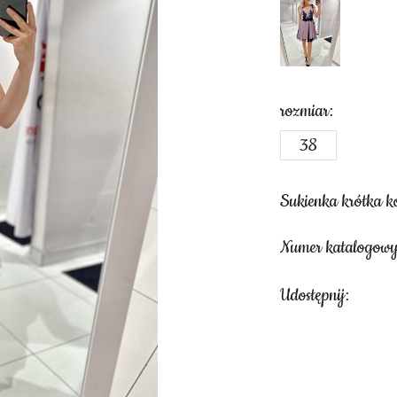
rozmiar:
38
Sukienka krótka ko
Numer katalogow
Udostępnij: