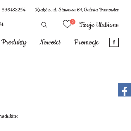
536188254
Kraków, ul. Stawowa 61, Galeria Bronowice
Twoje Ulubione
Produkty
Nowości
Promocje
produktu: