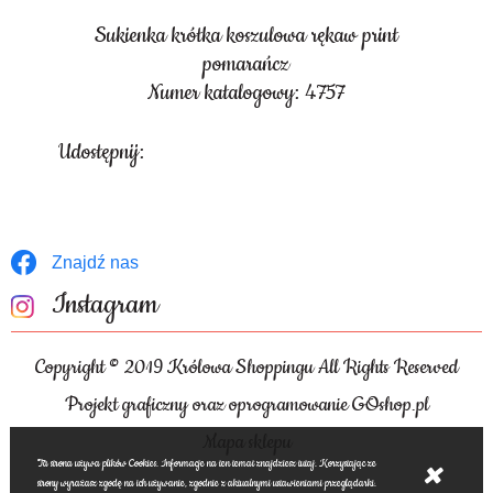
Sukienka krótka koszulowa rękaw print
pomarańcz
Numer katalogowy: 4757
Udostępnij:
Znajdź nas
Instagram
Copyright © 2019 Królowa Shoppingu All Rights Reserved
Projekt graficzny oraz oprogramowanie GOshop.pl
Mapa sklepu
Ta strona używa plików Cookies. Informacje na ten temat znajdziesz tutaj. Korzystając ze
strony wyrażasz zgodę na ich używanie, zgodnie z aktualnymi ustawieniami przeglądarki.