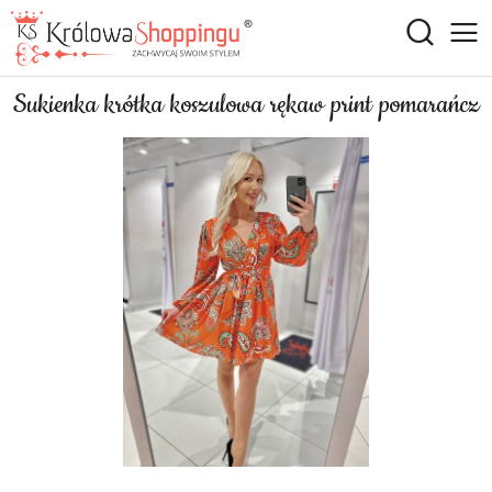
Sukienka krótka koszulowa rękaw print pomarańcz